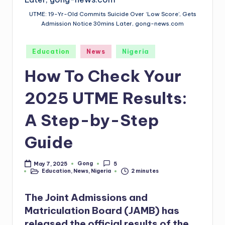
UTME: 19-Yr-Old Commits Suicide Over ‘Low Score’, Gets
Admission Notice 30mins Later, gong-news.com
Posted
Education
News
Nigeria
in
How To Check Your
2025 UTME Results:
A Step-by-Step
Guide
Gong
May 7, 2025
5
Posted
Education
,
News
,
Nigeria
2 minutes
by
Posted
in
The Joint Admissions and
Matriculation Board (JAMB) has
released the official results of the