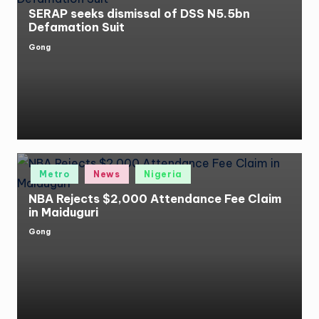
SERAP seeks dismissal of DSS N5.5bn
Defamation Suit
Gong
Posted
by
Posted
Metro
News
Nigeria
in
NBA Rejects $2,000 Attendance Fee Claim
in Maiduguri
Gong
Posted
by