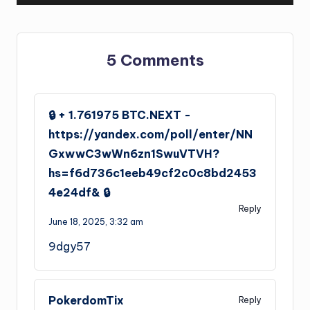
5 Comments
🔒 + 1.761975 BTC.NEXT -
https://yandex.com/poll/enter/NN
GxwwC3wWn6zn1SwuVTVH?
hs=f6d736c1eeb49cf2c0c8bd2453
4e24df& 🔒
Reply
June 18, 2025,
3:32 am
9dgy57
PokerdomTix
Reply