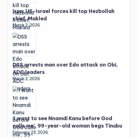
Iran: US-Israel forces kill top Hezbollah
chief, Makled
March 2, 2026
DSS arrests man over Edo attack on Obi,
ADC leaders
March 2, 2026
‘I want to see Nnamdi Kanu before God
calls me’, 99-year-old woman begs Tinubu
February 23, 2026